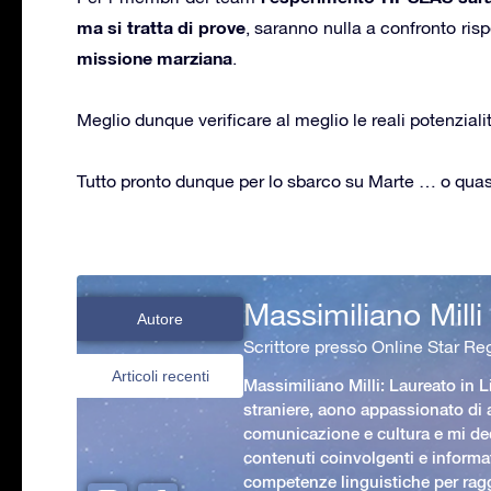
ma si tratta di prove
, saranno nulla a confronto risp
missione marziana
.
Meglio dunque verificare al meglio le reali potenzial
Tutto pronto dunque per lo sbarco su Marte … o quasi:
Massimiliano Milli
Autore
Scrittore presso Online Star Reg
Articoli recenti
Massimiliano Milli: Laureato in L
straniere, aono appassionato di
comunicazione e cultura e mi ded
contenuti coinvolgenti e informat
competenze linguistiche per rag