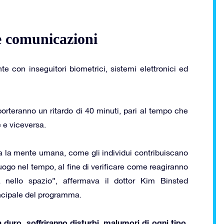
e comunicazioni
 con inseguitori biometrici, sistemi elettronici ed
rteranno un ritardo di 40 minuti, pari al tempo che
 e viceversa.
 la mente umana, come gli individui contribuiscano
ogo nel tempo, al fine di verificare come reagiranno
 nello spazio”, affermava il dottor Kim Binsted
incipale del programma.
à duro
soffriranno disturbi, malumori di ogni tipo,
,