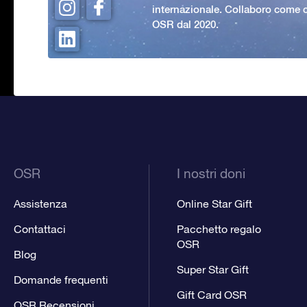
internazionale. Collaboro come c
OSR dal 2020.
OSR
I nostri doni
Assistenza
Online Star Gift
Contattaci
Pacchetto regalo
OSR
Blog
Super Star Gift
Domande frequenti
Gift Card OSR
OSR Recensioni