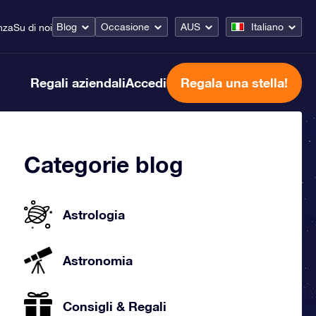
Blog
Occasione
AUS
Italiano
nza
Su di noi
Regali aziendali
Accedi
Regala una stella!
Categorie blog
Astrologia
Astronomia
Consigli & Regali