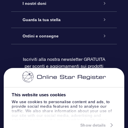
Assistenza
I nostri doni
Contattaci
Online Star Gift
Guarda la tua stella
Blog
Pacchetto regalo OSR
Registro stellare
Ordini e consegne
Domande frequenti
Super Star Gift
App OSR Star Finder
Login Cliente
Iscriviti alla nostra newsletter GRATUITA
per sconti e aggiornamenti sui prodotti
OSR Recensioni
Gift Card OSR
Star Page personalizzata
Informazioni di Pagamento
Doni aziendali
One Million Stars
Informazioni di Spedizione
This website uses cookies
OSR Starsaver
Politica di reso
We use cookies to personalise content and ads, to
provide social media features and to analyse our
traffic. We also share information about your use of
our site with our social media, advertising and
App VR ‘Fly me to the stars’
Costellazioni
analytics partners who may combine it with other
information that you’ve provided to them or that
Show details