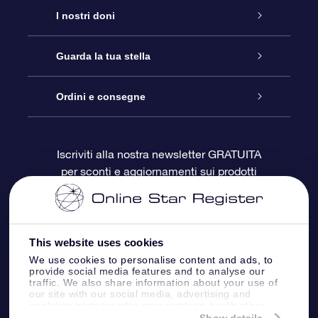
Assistenza
I nostri doni
Contattaci
Online Star Gift
Guarda la tua stella
Blog
Pacchetto regalo OSR
Registro stellare
Ordini e consegne
Domande frequenti
Super Star Gift
App OSR Star Finder
Login Cliente
Iscriviti alla nostra newsletter GRATUITA
per sconti e aggiornamenti sui prodotti
OSR Recensioni
Gift Card OSR
Star Page personalizzata
Informazioni di Pagamento
Doni aziendali
One Million Stars
Informazioni di Spedizione
This website uses cookies
OSR Starsaver
Politica di reso
We use cookies to personalise content and ads, to
provide social media features and to analyse our
traffic. We also share information about your use of
our site with our social media, advertising and
App VR ‘Fly me to the stars’
Costellazioni
analytics partners who may combine it with other
information that you’ve provided to them or that