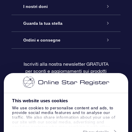
Assistenza
I nostri doni
Contattaci
Online Star Gift
Guarda la tua stella
Blog
Pacchetto regalo OSR
Registro stellare
Ordini e consegne
Domande frequenti
Super Star Gift
App OSR Star Finder
Login Cliente
Iscriviti alla nostra newsletter GRATUITA
per sconti e aggiornamenti sui prodotti
OSR Recensioni
Gift Card OSR
Star Page personalizzata
Informazioni di Pagamento
Doni aziendali
One Million Stars
Informazioni di Spedizione
This website uses cookies
OSR Starsaver
Politica di reso
We use cookies to personalise content and ads, to
provide social media features and to analyse our
traffic. We also share information about your use of
our site with our social media, advertising and
App VR ‘Fly me to the stars’
Costellazioni
analytics partners who may combine it with other
information that you’ve provided to them or that