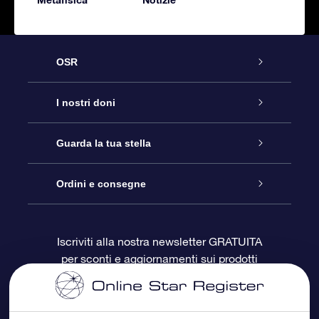
OSR
Assistenza
I nostri doni
Contattaci
Online Star Gift
Guarda la tua stella
Blog
Pacchetto regalo OSR
Registro stellare
Ordini e consegne
Domande frequenti
Super Star Gift
App OSR Star Finder
Login Cliente
Iscriviti alla nostra newsletter GRATUITA
per sconti e aggiornamenti sui prodotti
OSR Recensioni
Gift Card OSR
Star Page personalizzata
Informazioni di Pagamento
Doni aziendali
One Million Stars
Informazioni di Spedizione