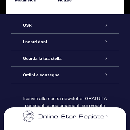
OSR
Assistenza
I nostri doni
Contattaci
Online Star Gift
Guarda la tua stella
Blog
Pacchetto regalo OSR
Registro stellare
Ordini e consegne
Domande frequenti
Super Star Gift
App OSR Star Finder
Login Cliente
Iscriviti alla nostra newsletter GRATUITA
per sconti e aggiornamenti sui prodotti
OSR Recensioni
Gift Card OSR
Star Page personalizzata
Informazioni di Pagamento
Doni aziendali
One Million Stars
Informazioni di Spedizione