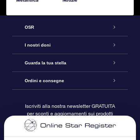
OSR
Assistenza
I nostri doni
Contattaci
Online Star Gift
Guarda la tua stella
Blog
Pacchetto regalo OSR
Registro stellare
Ordini e consegne
Domande frequenti
Super Star Gift
App OSR Star Finder
Login Cliente
Iscriviti alla nostra newsletter GRATUITA
per sconti e aggiornamenti sui prodotti
OSR Recensioni
Gift Card OSR
Star Page personalizzata
Informazioni di Pagamento
Doni aziendali
One Million Stars
Informazioni di Spedizione