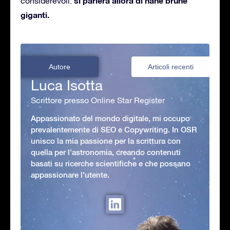
si parlerà allora di nane brune
considerevoli:
giganti.
Autore
Articoli recenti
Luca Isotta
Scrittore presso Online Star Register
Appassionato del mondo digitale, mi occupo
prevalentemente di SEO e Copywriting. In OSR
unisco la mia passione per la scrittura con
quella per l'astronomia, creando contenuti
basati su ricerche scientifiche e che possano
appassionare l'utente.