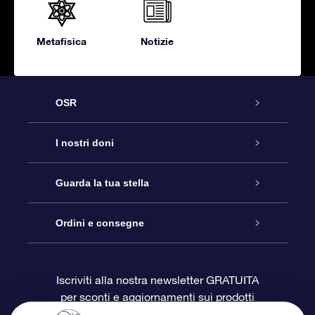
Metafisica
Notizie
OSR
Assistenza
I nostri doni
Contattaci
Online Star Gift
Guarda la tua stella
Blog
Pacchetto regalo OSR
Registro stellare
Ordini e consegne
Domande frequenti
Super Star Gift
App OSR Star Finder
Login Cliente
Iscriviti alla nostra newsletter GRATUITA
per sconti e aggiornamenti sui prodotti
OSR Recensioni
Gift Card OSR
Star Page personalizzata
Informazioni di Pagamento