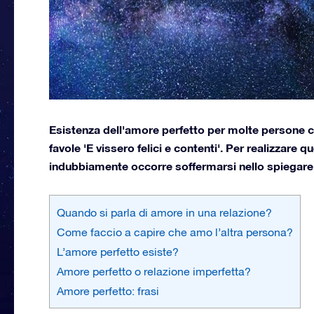
Esistenza dell'amore perfetto per molte persone coin
favole 'E vissero felici e contenti'. Per realizzare 
indubbiamente occorre soffermarsi nello spiegare 
Quando si parla di amore in una relazione?
Come faccio a capire che amo l’altra persona?
L’amore perfetto esiste?
Amore perfetto o relazione imperfetta?
Amore perfetto: frasi