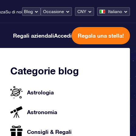
Blog
Occasione
CNY
Italiano
nza
Su di noi
Regali aziendali
Accedi
Regala una stella!
Categorie blog
Astrologia
Astronomia
Consigli & Regali