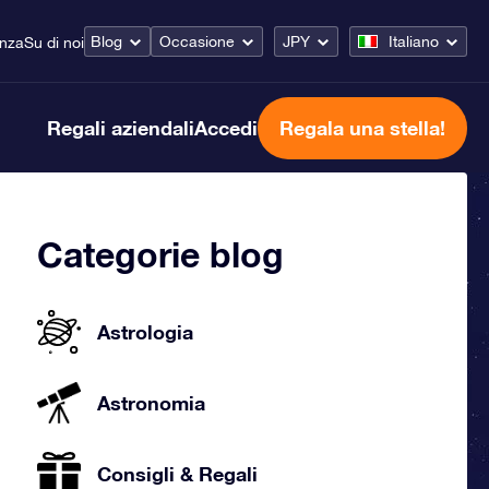
Blog
Occasione
JPY
Italiano
enza
Su di noi
Regali aziendali
Accedi
Regala una stella!
Categorie blog
Astrologia
Astronomia
Consigli & Regali