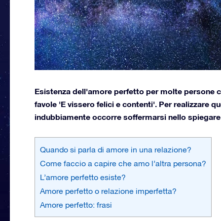
Esistenza dell'amore perfetto per molte persone coin
favole 'E vissero felici e contenti'. Per realizzare 
indubbiamente occorre soffermarsi nello spiegare 
Quando si parla di amore in una relazione?
Come faccio a capire che amo l’altra persona?
L’amore perfetto esiste?
Amore perfetto o relazione imperfetta?
Amore perfetto: frasi