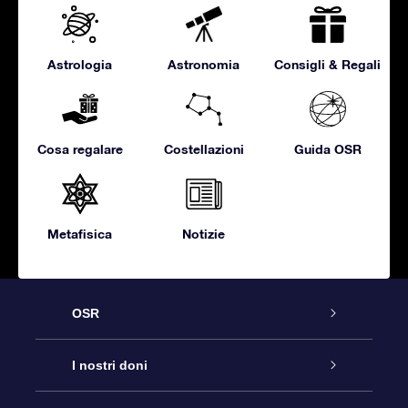
Astrologia
Astronomia
Consigli & Regali
Cosa regalare
Costellazioni
Guida OSR
Metafisica
Notizie
OSR
Assistenza
I nostri doni