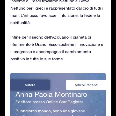
Insieme ai Pesci troviamo Nettuno e Giove.
Nettuno per i greci è rappresentato dal dio di tutti i
mari. L’influsso favorisce l’intuizione, la fede e la
spiritualità.
Infine per il segno dell’Acquario il pianeta di
riferimento è Urano. Esso sostiene l’innovazione e
il progresso e accompagna il cambiamento
positivo in tutte le sue forme.
Autore
Articoli recenti
Anna Paola Montinaro
Scrittore presso Online Star Register
Buongiorno mondo, sono una giovane