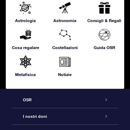
Astrologia
Astronomia
Consigli & Regali
Cosa regalare
Costellazioni
Guida OSR
Metafisica
Notizie
OSR
Assistenza
I nostri doni