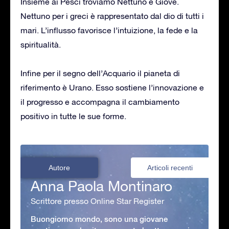
Insieme ai Pesci troviamo Nettuno e Giove.
Nettuno per i greci è rappresentato dal dio di tutti i
mari. L’influsso favorisce l’intuizione, la fede e la
spiritualità.
Infine per il segno dell’Acquario il pianeta di
riferimento è Urano. Esso sostiene l’innovazione e
il progresso e accompagna il cambiamento
positivo in tutte le sue forme.
Autore
Articoli recenti
Anna Paola Montinaro
Scrittore presso Online Star Register
Buongiorno mondo, sono una giovane