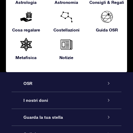
Astrologia
Astronomia
Consigli & Regali
Cosa regalare
Costellazioni
Guida OSR
Metafisica
Notizie
OSR
Assistenza
I nostri doni
Contattaci
Online Star Gift
Guarda la tua stella