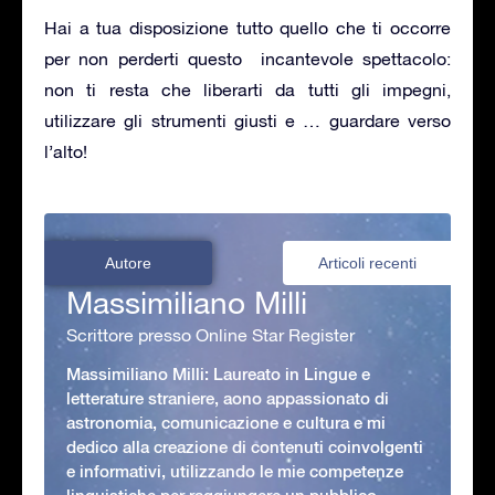
Hai a tua disposizione tutto quello che ti occorre
per non perderti questo incantevole spettacolo:
non ti resta che liberarti da tutti gli impegni,
utilizzare gli strumenti giusti e … guardare verso
l’alto!
Autore
Articoli recenti
Massimiliano Milli
Scrittore presso Online Star Register
Massimiliano Milli: Laureato in Lingue e
letterature straniere, aono appassionato di
astronomia, comunicazione e cultura e mi
dedico alla creazione di contenuti coinvolgenti
e informativi, utilizzando le mie competenze