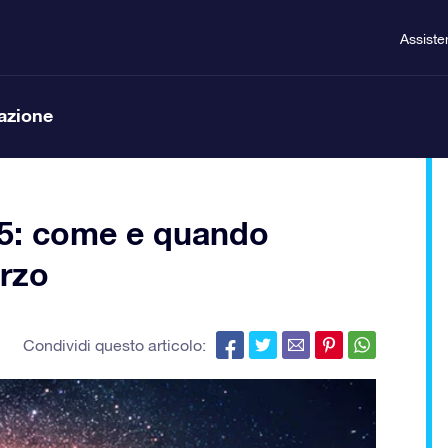
Assiste
lazione
015: come e quando
arzo
Condividi questo articolo: