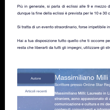
Più in generale, si parla di eclissi alle 9 e mezzo 
dunque la fine della eclissi è prevista per le 10 e 30 c
Si tratta di un evento straordinario, forse irripetibil
Hai a tua disposizione tutto quello che ti occorre p
resta che liberarti da tutti gli impegni, utilizzare gli 
Massimiliano Milli
Autore
Scrittore presso Online Star Reg
Articoli recenti
Massimiliano Milli: Laureato in L
straniere, aono appassionato di
comunicazione e cultura e mi ded
contenuti coinvolgenti e informat