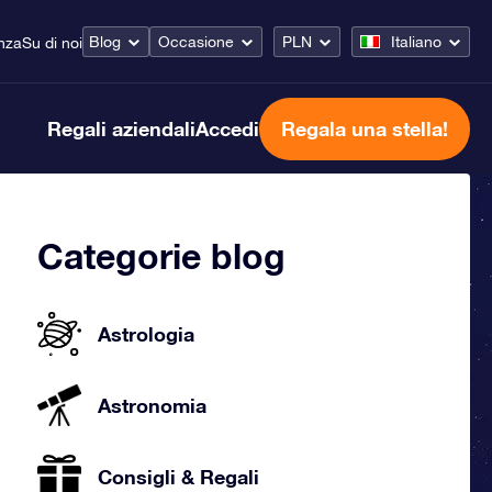
Blog
Occasione
PLN
Italiano
nza
Su di noi
Regali aziendali
Accedi
Regala una stella!
Categorie blog
Astrologia
Astronomia
Consigli & Regali