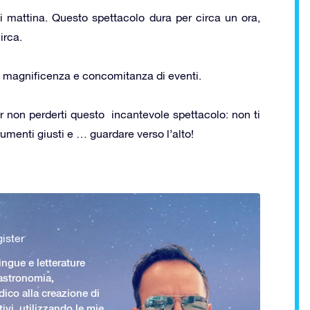
di mattina. Questo spettacolo dura per circa un ora,
irca.
e in magnificenza e concomitanza di eventi.
er non perderti questo incantevole spettacolo: non ti
strumenti giusti e … guardare verso l’alto!
ister
ingue e letterature
 astronomia,
ico alla creazione di
ivi, utilizzando le mie