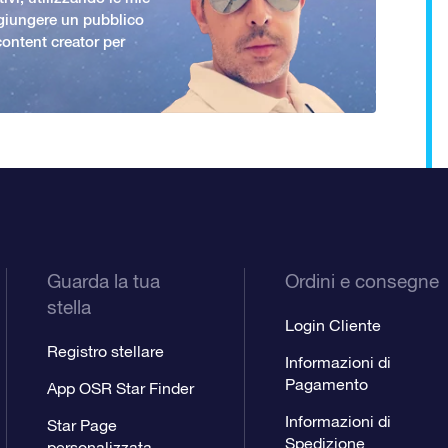
giungere un pubblico
ontent creator per
Guarda la tua
Ordini e consegne
stella
Login Cliente
Registro stellare
Informazioni di
Pagamento
App OSR Star Finder
Informazioni di
Star Page
Spedizione
personalizzata