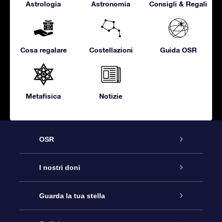
Astrologia
Astronomia
Consigli & Regali
Cosa regalare
Costellazioni
Guida OSR
Metafisica
Notizie
OSR
Assistenza
I nostri doni
Contattaci
Online Star Gift
Guarda la tua stella