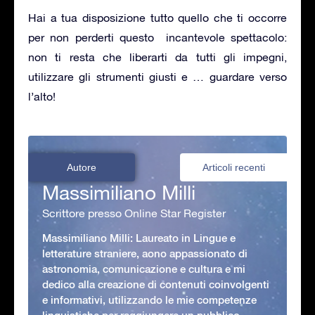
Hai a tua disposizione tutto quello che ti occorre
per non perderti questo incantevole spettacolo:
non ti resta che liberarti da tutti gli impegni,
utilizzare gli strumenti giusti e … guardare verso
l’alto!
Autore
Articoli recenti
Massimiliano Milli
Scrittore presso Online Star Register
Massimiliano Milli: Laureato in Lingue e
letterature straniere, aono appassionato di
astronomia, comunicazione e cultura e mi
dedico alla creazione di contenuti coinvolgenti
e informativi, utilizzando le mie competenze