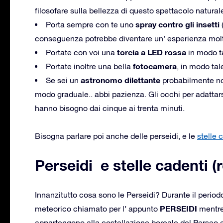
filosofare sulla bellezza di questo spettacolo natur
spray contro gli insetti
Porta sempre con te uno
(
conseguenza potrebbe diventare un’ esperienza molto
torcia a LED rossa
Portate con voi una
in modo ta
fotocamera
Portate inoltre una bella
, in modo tale
astronomo dilettante
Se sei un
probabilmente non
modo graduale.. abbi pazienza. Gli occhi per adattarsi
hanno bisogno dai cinque ai trenta minuti.
Bisogna parlare poi anche delle perseidi, e le
stelle 
Perseidi e stelle cadenti 
Innanzitutto cosa sono le Perseidi? Durante il periodo
PERSEIDI
meteorico chiamato per l’ appunto
mentre 
appartengono alla costellazione boreale del Perseo e s