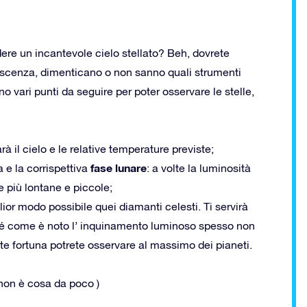
edere un incantevole cielo stellato? Beh, dovrete
oscenza, dimenticano o non sanno quali strumenti
o vari punti da seguire per poter osservare le stelle,
 il cielo e le relative temperature previste;
fase lunare
 e la corrispettiva
: a volte la luminosità
le più lontane e piccole;
ior modo possibile quei diamanti celesti. Ti servirà
erché come è noto l’ inquinamento luminoso spesso non
te fortuna potrete osservare al massimo dei pianeti.
e non è cosa da poco )