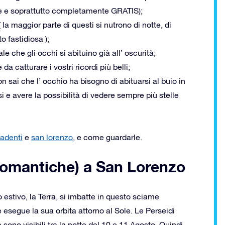
ale e soprattutto completamente GRATIS);
 la maggior parte di questi si nutrono di notte, di
 fastidiosa );
le che gli occhi si abituino già all’ oscurità;
 da catturare i vostri ricordi più belli;
 sai che l’ occhio ha bisogno di abituarsi al buio in
 e avere la possibilità di vedere sempre più stelle
cadenti
e
san lorenzo
, e come guardarle.
(romantiche) a San Lorenzo
 estivo, la Terra, si imbatte in questo sciame
esegue la sua orbita attorno al Sole. Le Perseidi
ono visibili tra la notte del 10 e 11 Agosto. Quindi