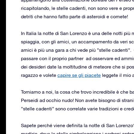
ricapitolando, le stelle cadenti, non sono vere e pro
detriti che hanno fatto parte di asteroidi e comete!
In Italia la notte di San Lorenzo è una delle notti pi
spiaggia, con gli amici, un accampamento da veri sco
amici è più una gara a chi vede più ”stelle cadenti
passare con il proprio partner ad osservare ed ammirar
dei desideri date la moltitudine di meteore che si p
ragazzo e volete
capire se gli piacete
leggete il mio a
Torniamo a noi, la cosa che trovo incredibile è che ba
Perseidi ad occhio nudo! Non avete bisogno di stran
”stelle cadenti” sono correlate varie tradizioni e cr
Sapete perché viene definita la notte di San Lorenzo?
martirio, dove le stelle simboleggiano i carboni ardent