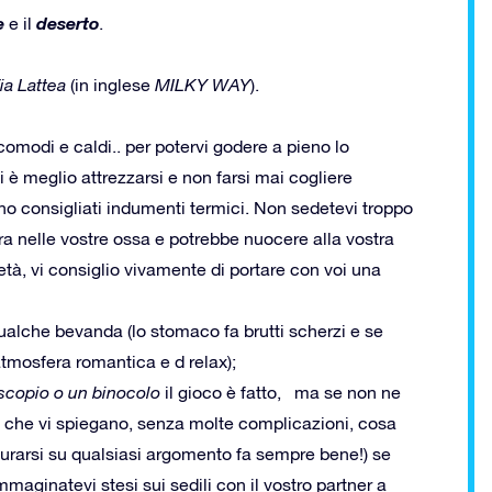
e
deserto
e il
.
ia Lattea
(in inglese
MILKY WAY
).
 comodi e caldi.. per potervi godere a pieno lo
 è meglio attrezzarsi e non farsi mai cogliere
ono consigliati indumenti termici. Non sedetevi troppo
ra nelle vostre ossa e potrebbe nuocere alla vostra
tà, vi consiglio vivamente di portare con voi una
ualche bevanda (lo stomaco fa brutti scherzi e se
 atmosfera romantica e d relax);
scopio o un binocolo
il gioco è fatto, ma se non ne
che vi spiegano, senza molte complicazioni, cosa
lturarsi su qualsiasi argomento fa sempre bene!) se
mmaginatevi stesi sui sedili con il vostro partner a