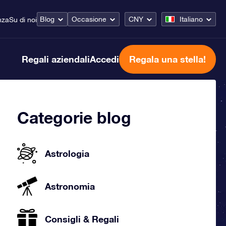
Blog
Occasione
CNY
Italiano
nza
Su di noi
Regali aziendali
Accedi
Regala una stella!
Categorie blog
Astrologia
Astronomia
Consigli & Regali