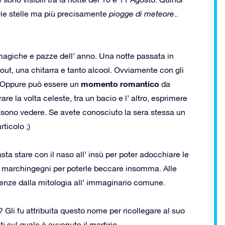
prie stelle ma più precisamente
piogge di meteore
..
ù magiche e pazze dell’ anno. Una notte passata in
ut, una chitarra e tanto alcool. Ovviamente con gli
momento romantico
”. Oppure può essere un
da
e la volta celeste, tra un bacio e l’ altro, esprimere
ossono vedere. Se avete conosciuto la sera stessa un
rticolo ;)
sta stare con il naso all’ insù per poter adocchiare le
i marchingegni per poterle beccare insomma. Alle
edenze dalla mitologia all’ immaginario comune.
 Gli fu attribuita questo nome per ricollegare al suo
i sul quale è avvenuto il martirio.