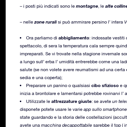
montagne
alte collin
– i posti più indicati sono le
, le
zone rurali
– nelle
si può ammirare persino l’ intera
V
abbigliamento
Ora parliamo di
: indossate vestiti
spettacolo, di sera la temperatura cala sempre quindi
impreparati. Se vi trovate nella stagione invernale s
a lungo sull’ erba l’ umidità entrerebbe come una lad
salute (se non volete avere reumatismi ad una certa e
sedia e una coperta);
cibo sfizioso
Preparare un panino o qualsiasi
e q
inizia a brontolare e lamentarsi potrebbe rovinarvi l’
attrezzature giuste
Utilizzate le
: se avete
un tele
disponete potete usare le varie
app sullo smartphone
state guardando e la storia delle costellazioni (accu
avete una
macchina decappottabile
sarebbe il top ( i