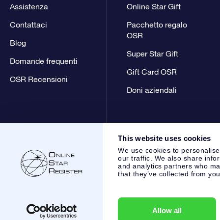
Assistenza
Online Star Gift
Contattaci
Pacchetto regalo
OSR
Blog
Super Star Gift
Domande frequenti
Gift Card OSR
OSR Recensioni
Doni aziendali
This website uses cookies
We use cookies to personalise
our traffic. We also share info
and analytics partners who may
that they’ve collected from you
Online Star Register BV
- Laan van de Maagd 83, 7324 BT 
,
Servizio Clienti:
help@osr.org
KVK: 60333553, VAT: NL 853
Allow all