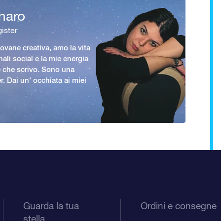
naro
ister
vane creativa, amo la vita
nali social e la mie energia
le che scrivo. Sono una
er. Dai un' occhiata ai miei
Guarda la tua
Ordini e consegne
stella