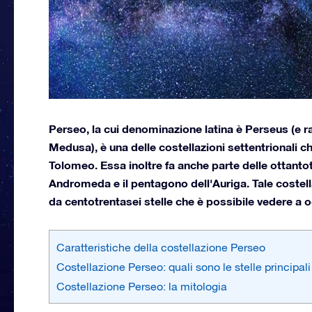
Perseo, la cui denominazione latina è Perseus (e r
Medusa), è una delle costellazioni settentrionali c
Tolomeo. Essa inoltre fa anche parte delle ottanto
Andromeda e il pentagono dell'Auriga. Tale costel
da centotrentasei stelle che è possibile vedere a 
Caratteristiche della costellazione Perseo
Costellazione Perseo: quali sono le stelle principali
Costellazione Perseo: la mitologia