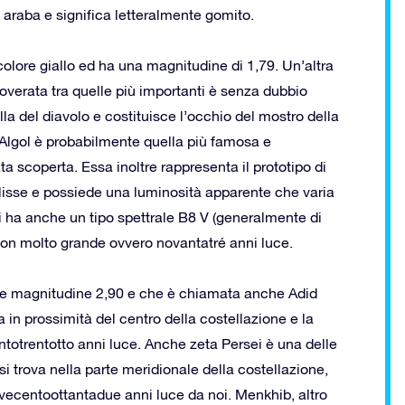
 araba e significa letteralmente gomito.
colore giallo ed ha una magnitudine di 1,79. Un’altra
overata tra quelle più importanti è senza dubbio
lla del diavolo e costituisce l’occhio del mostro della
o Algol è probabilmente quella più famosa e
 scoperta. Essa inoltre rappresenta il prototipo di
eclisse e possiede una luminosità apparente che varia
ei ha anche un tipo spettrale B8 V (generalmente di
 non molto grande ovvero novantatré anni luce.
ente magnitudine 2,90 e che è chiamata anche Adid
a in prossimità del centro della costellazione e la
ntotrentotto anni luce. Anche zeta Persei è una delle
i trova nella parte meridionale della costellazione,
ovecentoottantadue anni luce da noi. Menkhib, altro