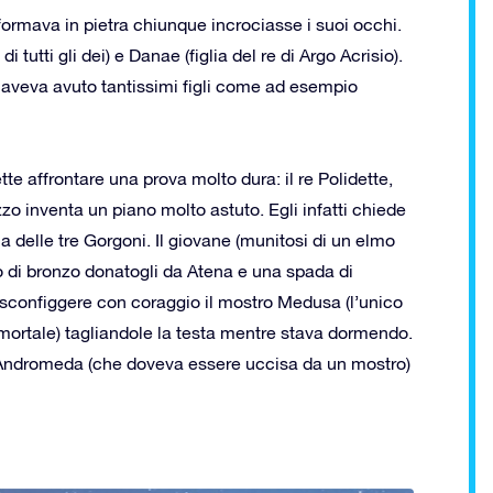
ormava in pietra chiunque incrociasse i suoi occhi.
tutti gli dei) e Danae (figlia del re di Argo Acrisio).
aveva avuto tantissimi figli come ad esempio
e affrontare una prova molto dura: il re Polidette,
o inventa un piano molto astuto. Egli infatti chiede
a delle tre Gorgoni. Il giovane (munitosi di un elmo
o di bronzo donatogli da Atena e una spada di
a sconfiggere con coraggio il mostro Medusa (l’unico
ortale) tagliandole la testa mentre stava dormendo.
re Andromeda (che doveva essere uccisa da un mostro)