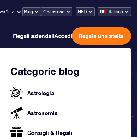
Blog
Occasione
HKD
Italiano
nza
Su di noi
Regali aziendali
Accedi
Regala una stella!
Categorie blog
Astrologia
Astronomia
Consigli & Regali