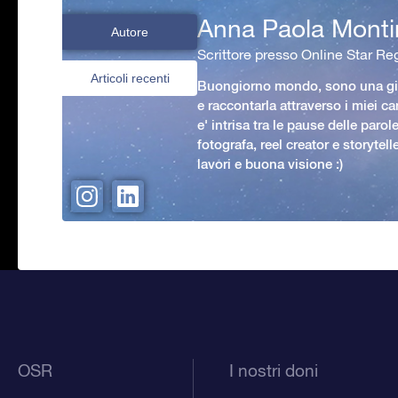
Anna Paola Monti
Autore
Scrittore presso Online Star Reg
Articoli recenti
Buongiorno mondo, sono una gio
e raccontarla attraverso i miei ca
e' intrisa tra le pause delle paro
fotografa, reel creator e storytell
lavori e buona visione :)
OSR
I nostri doni