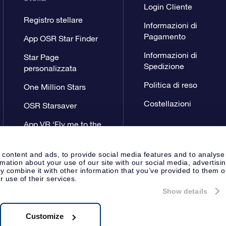
Login Cliente
Registro stellare
Informazioni di
Pagamento
App OSR Star Finder
Informazioni di
Star Page
Spedizione
personalizzata
Politica di reso
One Million Stars
Costellazioni
OSR Starsaver
App VR ‘Fly me to the
stars’
 content and ads, to provide social media features and to analyse
rmation about your use of our site with our social media, advertisi
 combine it with other information that you’ve provided to them o
r use of their services.
Show details
Pagina Stampa
Privacy
Termini 
Apeldoorn, The Netherlands
8.62.722B01
Customize