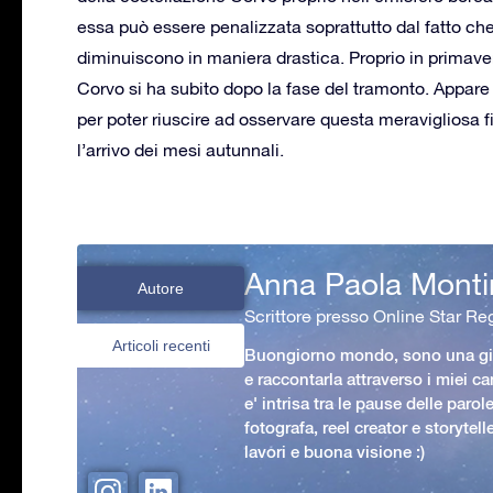
essa può essere penalizzata soprattutto dal fatto che 
diminuiscono in maniera drastica. Proprio in primaver
Corvo si ha subito dopo la fase del tramonto. Appare c
per poter riuscire ad osservare questa meravigliosa f
l’arrivo dei mesi autunnali.
Anna Paola Monti
Autore
Scrittore presso Online Star Reg
Articoli recenti
Buongiorno mondo, sono una gio
e raccontarla attraverso i miei ca
e' intrisa tra le pause delle paro
fotografa, reel creator e storytell
lavori e buona visione :)