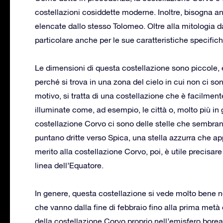
costellazioni cosiddette moderne. Inoltre, bisogna an
elencate dallo stesso Tolomeo. Oltre alla mitologia d
particolare anche per le sue caratteristiche specific
Le dimensioni di questa costellazione sono piccole, 
perché si trova in una zona del cielo in cui non ci so
motivo, si tratta di una costellazione che è facilme
illuminate come, ad esempio, le città o, molto più in g
costellazione Corvo ci sono delle stelle che sembran
puntano dritte verso Spica, una stella azzurra che app
merito alla costellazione Corvo, poi, è utile precisare
linea dell’Equatore.
In genere, questa costellazione si vede molto bene ne
che vanno dalla fine di febbraio fino alla prima metà 
della costellazione Corvo proprio nell’emisfero bore