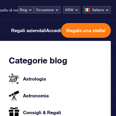
Blog
Occasione
KRW
Italiano
nza
Su di noi
Regali aziendali
Accedi
Regala una stella!
Categorie blog
Astrologia
Astronomia
Consigli & Regali