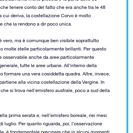
che tenere conto del fatto che era anche tra le 48
a cui deriva, la costellazione Corvo è molto
he che la rendono a dir poco unica.
è vero, ma è comunque ben visibile soprattutto
no molte stelle particolarmente brillanti. Per questo
nte osservabile anche da aree particolarmente
enerale, tutte le aree urbane. All’interno della
o formare una vera cosiddetta quadra. Altre, invece,
artiene alla vicina costellazione della Vergine. In
 che si trova nell’emisfero australe, poco a sud della
lla prima serata e, nell’emisfero boreale, nei mesi
di luglio. Per quanto riguarda, poi, l’osservazione
ale, è fondamentale precisare che in alcuni momenti