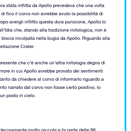
 era stata inflitta da Apollo prevedeva che una volta
 di fico il corvo non avrebbe avuto la possibilità di
po avergli inflitto questa dura punizione, Apollo lo
l’Idra che, stando alla tradizione mitologica, non è
biscia incolpata nella bugia da Apollo. Riguardo alla
ellazione Crater.
 presente che c’è anche un’altra mitologia degna di
amore in cui Apollo avrebbe provato dei sentimenti
tanto da chiedere al corvo di informarlo riguardo a
nto narrato dal corvo non fosse certo positivo, lo
un posto in cielo.
decisamente molto piccola e fa parte delle 88