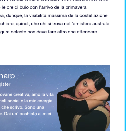
le ore di buio con l’arrivo della primavera
a, dunque, la visibilità massima della costellazione
hiaro, quindi, che chi si trova nell’emisfero australe
igura celeste non deve fare altro che attendere
naro
ister
vane creativa, amo la vita
nali social e la mie energia
le che scrivo. Sono una
er. Dai un' occhiata ai miei