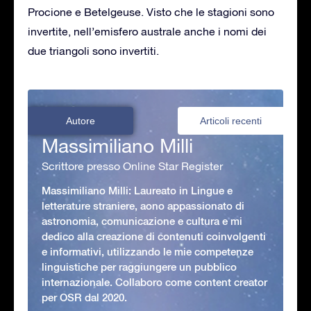
Procione e Betelgeuse. Visto che le stagioni sono
invertite, nell’emisfero australe anche i nomi dei
due triangoli sono invertiti.
Autore
Articoli recenti
Massimiliano Milli
Scrittore presso Online Star Register
Massimiliano Milli: Laureato in Lingue e
letterature straniere, aono appassionato di
astronomia, comunicazione e cultura e mi
dedico alla creazione di contenuti coinvolgenti
e informativi, utilizzando le mie competenze
linguistiche per raggiungere un pubblico
internazionale. Collaboro come content creator
per OSR dal 2020.