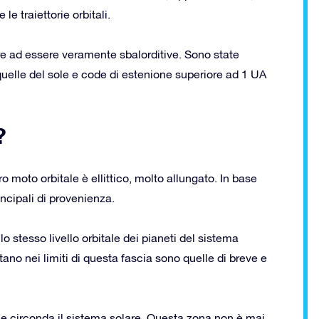
e traiettorie orbitali.
re ad essere veramente sbalorditive. Sono state
 quelle del sole e code di estenione superiore ad 1 UA
?
o moto orbitale è ellittico, molto allungato. In base
ncipali di provenienza.
o stesso livello orbitale dei pianeti del sistema
ano nei limiti di questa fascia sono quelle di breve e
he circonda il sistema solare. Questa zona non è mai