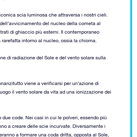
iconica scia luminosa che attraversa i nostri cieli.
 dell’avvicinamento del nucleo della cometa al
 strati di ghiaccio più esterni. Il contemporaneo
 rarefatta intorno al nucleo, ossia la chioma.
ione di radiazione del Sole e del vento solare sulla
nanzitutto viene a verificarsi per un’azione di
luogo il vento solare da vita ad una ionizzazione dei
 due code. Nei casi in cui le polveri, essendo più
nno a creare delle scie incurvate. Diversamente i
eranno a formare una coda dritta, opposta al Sole,