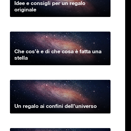
Idee e consigli per un regalo
originale
Che cos’è e di che cosa è fatta una
stella
Un regalo ai confini dell’universo