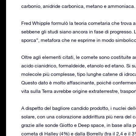
carbonio, anidride carbonica, metano e ammoniaca.
Fred Whipple formulò la teoria cometaria che trova anc
sebbene gli studi siano ancora in fase di progresso. 
sporca”, metafora che ne esprime in modo simbolico
Oltre agli elementi citati, le comete sono costituite 
acido cianidrico, formaldeide, etanolo ed etano. Si 
molecole più complesse, tipo lunghe catene di idroc
Questo dato è molto affascinante, poiché confermere
vita sulla Terra avrebbe origine extraterrestre, traspo
A dispetto del bagliore candido prodotto, i nuclei del
solare, con una colorazione addirittura più nera del 
grazie alle sonde Giotto e Deep space, in base alla p
cometa di Halley (4%) e dalla Borrelly (tra il 2,4 e il 3