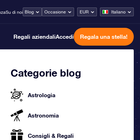
Blog
Occasione
EUR
Italiano
nza
Su di noi
Regali aziendali
Accedi
Regala una stella!
Categorie blog
Astrologia
Astronomia
Consigli & Regali