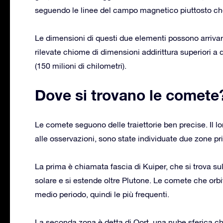
seguendo le linee del campo magnetico piuttosto che l
Le dimensioni di questi due elementi possono arriva
rilevate chiome di dimensioni addirittura superiori a
(150 milioni di chilometri).
Dove si trovano le comete
Le comete seguono delle traiettorie ben precise. Il lor
alle osservazioni, sono state individuate due zone pri
La prima è chiamata fascia di Kuiper, che si trova sull
solare e si estende oltre Plutone. Le comete che orbit
medio periodo, quindi le più frequenti.
La seconda zona è detta di Oort, una nube sferica c