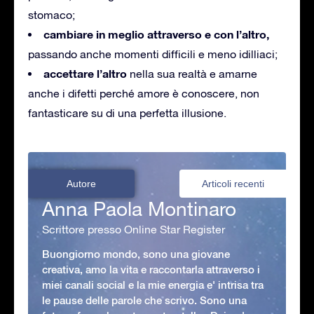
stomaco;
cambiare in meglio attraverso e con l’altro,
passando anche momenti difficili e meno idilliaci;
accettare l’altro
nella sua realtà e amarne
anche i difetti perché amore è conoscere, non
fantasticare su di una perfetta illusione.
Autore
Articoli recenti
Anna Paola Montinaro
Scrittore presso Online Star Register
Buongiorno mondo, sono una giovane
creativa, amo la vita e raccontarla attraverso i
miei canali social e la mie energia e' intrisa tra
le pause delle parole che scrivo. Sono una