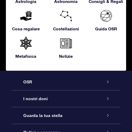
Astrologia
Astronomia
Consigli & Regali
Cosa regalare
Costellazioni
Guida OSR
Metafisica
Notizie
OSR
Assistenza
I nostri doni
Contattaci
Online Star Gift
Guarda la tua stella
Blog
Pacchetto regalo OSR
Registro stellare