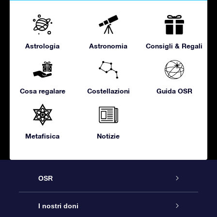
Astrologia
Astronomia
Consigli & Regali
Cosa regalare
Costellazioni
Guida OSR
Metafisica
Notizie
OSR
Assistenza
I nostri doni