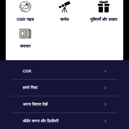
OSR गाइड
खगोल
युक्तियाँ और उपहार
समाचार
OSR
ग्राहक सेवा
हमारे गिफ़्ट
हमसे संपर्क करें
ऑनलाइन स्टार गिफ़्ट
अपना सितारा देखें
ब्लॉग
OSR गिफ़्ट पैक
स्टार रजिस्टर
ऑर्डर करना और डिलीवरी