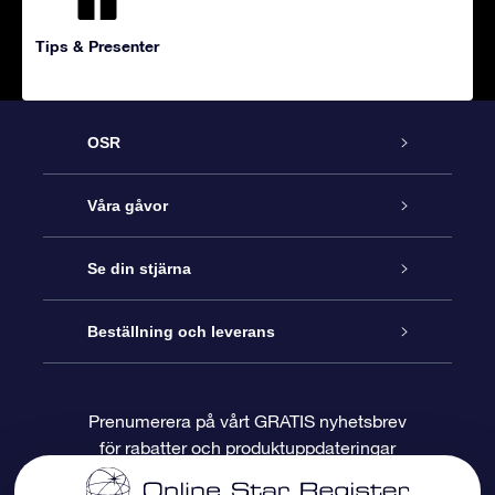
Tips & Presenter
OSR
Kundtjänst
Våra gåvor
Kontakta oss
Online-Stjärngåva
Se din stjärna
Blogg
OSR Gåvopaket
Stjärnregiste
Beställning och leverans
Vanliga frågor
Super Star-gåva
OSR:s App Star Finder
Kundinloggning
Prenumerera på vårt GRATIS nyhetsbrev
för rabatter och produktuppdateringar
Recensioner
OSR Presentkort
Personlig Stjärnsida
Betalningsinformation