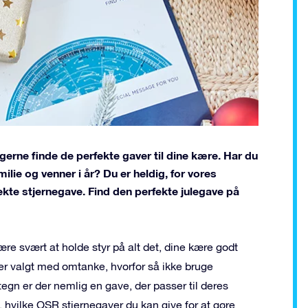
s gerne finde de perfekte gaver til dine kære. Har du
amilie og venner i år? Du er heldig, for vores
fekte stjernegave. Find den perfekte julegave på
ære svært at holde styr på alt det, dine kære godt
 er valgt med omtanke, hvorfor så ikke bruge
netegn er der nemlig en gave, der passer til deres
, hvilke OSR stjernegaver du kan give for at gøre