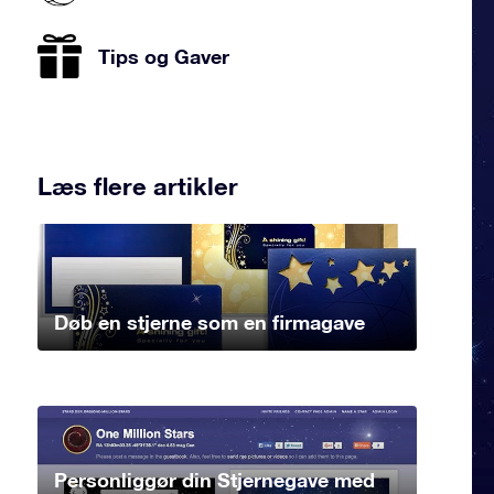
Tips og Gaver
Læs flere artikler
Døb en stjerne som en firmagave
Personliggør din Stjernegave med