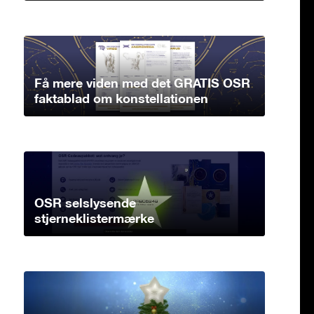
Få mere viden med det GRATIS OSR
faktablad om konstellationen
OSR selslysende
stjerneklistermærke