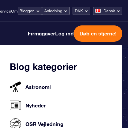
Bloggen
Anledning
DKK
Dansk
ervice
Om
Firmagaver
Log ind
Døb en stjerne!
Blog kategorier
Astronomi
Nyheder
OSR Vejledning