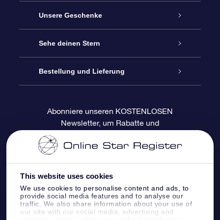
Service
Unsere Geschenke
Kontakt
Sterne schenken
Sehe deinen Stern
Blog
OSR-Geschenkpaket
Sternregister
Bestellung und Lieferung
Häufig Gestellte Fragen
Super Star Gift
OSR Star Finder App
Kundenlogin
Abonniere unseren KOSTENLOSEN
Newsletter, um Rabatte und
Bewertungen
OSR-Geschenkgutschein
Personalisierte Sternseite
Zahlungsinformationen
Produktneuigkeiten zu erhalten
Firmengeschenke
One Million Stars
Versandinformationen
This website uses cookies
OSR-Starsaver
Rückgaberecht
We use cookies to personalise content and ads, to
provide social media features and to analyse our
traffic. We also share information about your use of
VR-App „Fliege mich zu den Sternen“
Sternbilder
our site with our social media, advertising and
analytics partners who may combine it with other