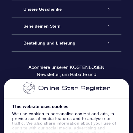
Service
Unsere Geschenke
Kontakt
Sterne schenken
Sehe deinen Stern
Blog
OSR-Geschenkpaket
Sternregister
Bestellung und Lieferung
Häufig Gestellte Fragen
Super Star Gift
OSR Star Finder App
Kundenlogin
Abonniere unseren KOSTENLOSEN
Newsletter, um Rabatte und
Bewertungen
OSR-Geschenkgutschein
Personalisierte Sternseite
Zahlungsinformationen
Produktneuigkeiten zu erhalten
Firmengeschenke
One Million Stars
Versandinformationen
This website uses cookies
OSR-Starsaver
Rückgaberecht
We use cookies to personalise content and ads, to
provide social media features and to analyse our
traffic. We also share information about your use of
VR-App „Fliege mich zu den Sternen“
Sternbilder
our site with our social media, advertising and
analytics partners who may combine it with other