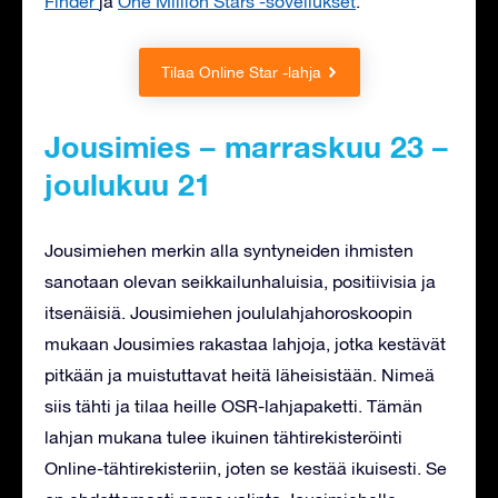
Finder
ja
One Million Stars -sovellukset
.
Tilaa Online Star -lahja
Jousimies – marraskuu 23 –
joulukuu 21
Jousimiehen merkin alla syntyneiden ihmisten
sanotaan olevan seikkailunhaluisia, positiivisia ja
itsenäisiä. Jousimiehen joululahjahoroskoopin
mukaan Jousimies rakastaa lahjoja, jotka kestävät
pitkään ja muistuttavat heitä läheisistään. Nimeä
siis tähti ja tilaa heille OSR-lahjapaketti. Tämän
lahjan mukana tulee ikuinen tähtirekisteröinti
Online-tähtirekisteriin, joten se kestää ikuisesti. Se