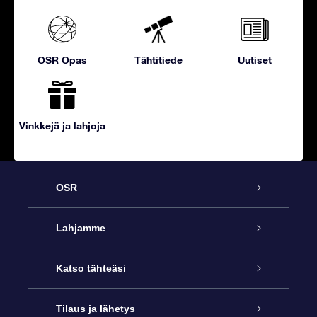
OSR Opas
Tähtitiede
Uutiset
Vinkkejä ja lahjoja
OSR
Palvelu
Lahjamme
Ota meihin yhteyttä
Online Star -lahja
Katso tähteäsi
Blogi
OSR-lahjapakkaus
Star Register
Tilaus ja lähetys