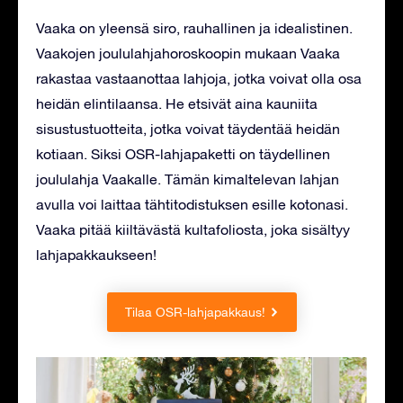
Vaaka on yleensä siro, rauhallinen ja idealistinen.
Vaakojen joululahjahoroskoopin mukaan Vaaka
rakastaa vastaanottaa lahjoja, jotka voivat olla osa
heidän elintilaansa. He etsivät aina kauniita
sisustustuotteita, jotka voivat täydentää heidän
kotiaan. Siksi OSR-lahjapaketti on täydellinen
joululahja Vaakalle. Tämän kimaltelevan lahjan
avulla voi laittaa tähtitodistuksen esille kotonasi.
Vaaka pitää kiiltävästä kultafoliosta, joka sisältyy
lahjapakkaukseen!
Tilaa OSR-lahjapakkaus!