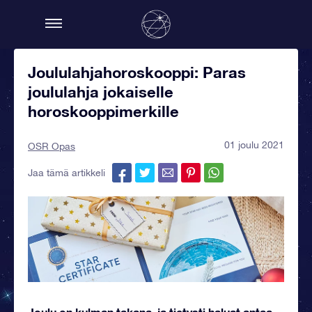
Joululahjahoroskooppi: Paras
joululahja jokaiselle
horoskooppimerkille
01 joulu 2021
OSR Opas
Jaa tämä artikkeli
Joulu on kulman takana, ja tietysti haluat antaa