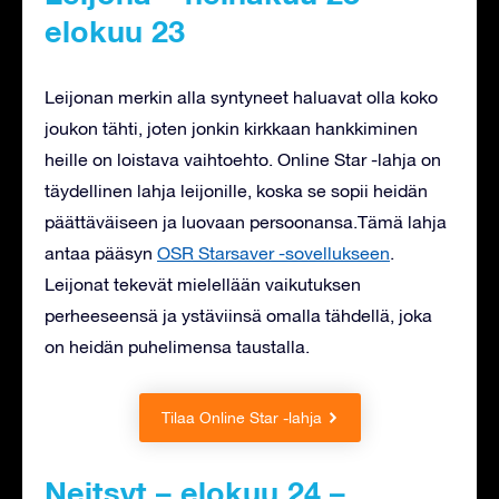
elokuu 23
Leijonan merkin alla syntyneet haluavat olla koko
joukon tähti, joten jonkin kirkkaan hankkiminen
heille on loistava vaihtoehto. Online Star -lahja on
täydellinen lahja leijonille, koska se sopii heidän
päättäväiseen ja luovaan persoonansa.Tämä lahja
antaa pääsyn
OSR Starsaver -sovellukseen
.
Leijonat tekevät mielellään vaikutuksen
perheeseensä ja ystäviinsä omalla tähdellä, joka
on heidän puhelimensa taustalla.
Tilaa Online Star -lahja
Neitsyt – elokuu 24 –