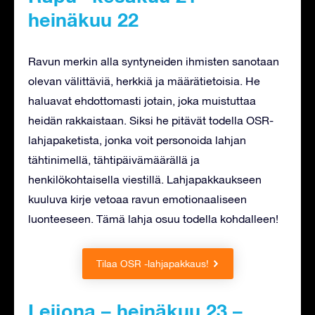
heinäkuu 22
Ravun merkin alla syntyneiden ihmisten sanotaan
olevan välittäviä, herkkiä ja määrätietoisia. He
haluavat ehdottomasti jotain, joka muistuttaa
heidän rakkaistaan. Siksi he pitävät todella OSR-
lahjapaketista, jonka voit personoida lahjan
tähtinimellä, tähtipäivämäärällä ja
henkilökohtaisella viestillä. Lahjapakkaukseen
kuuluva kirje vetoaa ravun emotionaaliseen
luonteeseen. Tämä lahja osuu todella kohdalleen!
Tilaa OSR -lahjapakkaus!
Leijona – heinäkuu 23 –