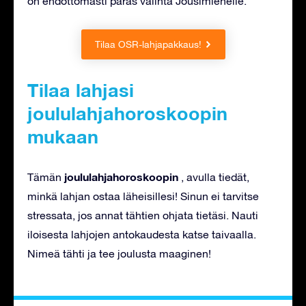
on ehdottomasti paras valinta Jousimiehelle.
Tilaa OSR-lahjapakkaus!
Tilaa lahjasi
joululahjahoroskoopin
mukaan
joululahjahoroskoopin
Tämän
, avulla tiedät,
minkä lahjan ostaa läheisillesi! Sinun ei tarvitse
stressata, jos annat tähtien ohjata tietäsi. Nauti
iloisesta lahjojen antokaudesta katse taivaalla.
Nimeä tähti ja tee joulusta maaginen!