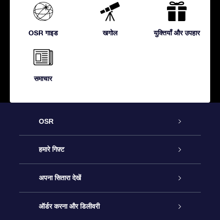
OSR गाइड
खगोल
युक्तियाँ और उपहार
समाचार
OSR
ग्राहक सेवा
हमारे गिफ़्ट
हमसे संपर्क करें
ऑनलाइन स्टार गिफ़्ट
अपना सितारा देखें
ब्लॉग
OSR गिफ़्ट पैक
स्टार रजिस्टर
ऑर्डर करना और डिलीवरी