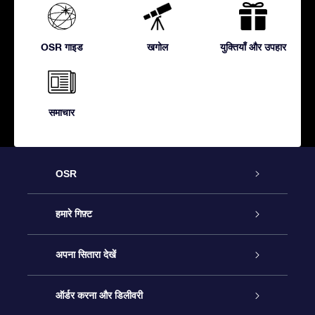
OSR गाइड
खगोल
युक्तियाँ और उपहार
समाचार
OSR
ग्राहक सेवा
हमारे गिफ़्ट
हमसे संपर्क करें
ऑनलाइन स्टार गिफ़्ट
अपना सितारा देखें
ब्लॉग
OSR गिफ़्ट पैक
स्टार रजिस्टर
ऑर्डर करना और डिलीवरी