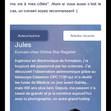
ma vie à mes côtés”. Alors si vous aussi c’est le
cas, un conseil soyez reconnaissant :).
Auteur/autrice
Articles récents
Jules
Écrivain chez Online Star Register
Ingénieur en électronique de formation, j’ai
toujours été passionné par les sciences. J'ai
découvert l'observation astronomique grâce au
télescope Celestron CPC 1100 qui m'a révélé
les lunes de Médicis un jour avant Galilée...
mais 405 ans plus tard. Depuis, ma passion n'a
cessé de grandir et je la combine aujourd'hui
avec la photographie, un autre grand hobby.