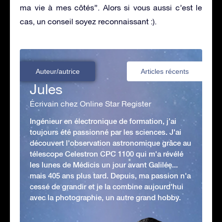
ma vie à mes côtés”. Alors si vous aussi c’est le
cas, un conseil soyez reconnaissant :).
Auteur/autrice
Articles récents
Jules
Écrivain chez Online Star Register
Ingénieur en électronique de formation, j’ai
toujours été passionné par les sciences. J'ai
découvert l'observation astronomique grâce au
télescope Celestron CPC 1100 qui m'a révélé
les lunes de Médicis un jour avant Galilée...
mais 405 ans plus tard. Depuis, ma passion n'a
cessé de grandir et je la combine aujourd'hui
avec la photographie, un autre grand hobby.