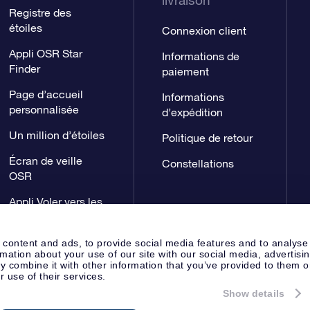
livraison
Registre des
étoiles
Connexion client
Appli OSR Star
Informations de
Finder
paiement
Page d’accueil
Informations
personnalisée
d’expédition
Un million d’étoiles
Politique de retour
Écran de veille
Constellations
OSR
Appli Voler vers les
étoiles
 content and ads, to provide social media features and to analyse
rmation about your use of our site with our social media, advertisi
 combine it with other information that you’ve provided to them o
r use of their services.
Show details
Page de presse
Déclaration de 
Apeldoorn, The Netherlands