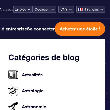
Le blog
Occasion
CNY
Français
À propos
 d’entreprise
Se connecter
Acheter une étoile !
Catégories de blog
Actualités
Astrologie
Astronomie