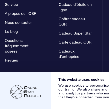
Service
Cadeau d’étoile en
ligne
À propos de l’OSR
Coffret cadeau
Nous contacter
OSR
Le blog
Cadeau Super Star
Questions
Carte cadeau OSR
fréquemment
posées
Cadeaux
d’entreprise
Revues
This website uses cookies
We use cookies to personalise
our traffic. We also share info
and analytics partners who may
that they’ve collected from you
Online Star Register BV
- Laan van de Maagd 83, 7324 BT 