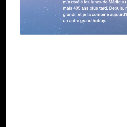
m'a révélé les lunes de Médicis u
mais 405 ans plus tard. Depuis,
grandir et je la combine aujourd
un autre grand hobby.