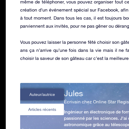
même de téléphoner, vous pouvez organiser tout 
création d’un événement spécial sur Facebook, afin 
à tout moment. Dans tous les cas, il est toujours bo
parviennent aux invités, pour ne pas gêner ou dérang
Vous pouvez laisser la personne fêté choisir son gâte
ans ça n’arrive qu’une fois dans la vie mais il ne 
choisir la saveur de son gâteau car c’est la meilleure 
Jules
Auteur/autrice
Écrivain chez Online Star Regis
Articles récents
Ingénieur en électronique de form
passionné par les sciences. J'ai
astronomique grâce au télescop