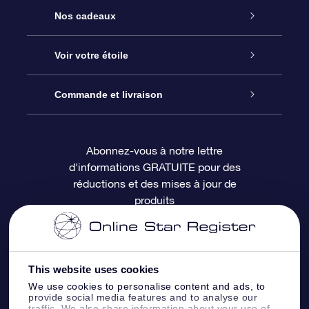
Service
Nos cadeaux
À propos de l’OSR
Cadeau d’étoile en ligne
Voir votre étoile
Nous contacter
Coffret cadeau OSR
Registre des étoiles
Commande et livraison
Le blog
Cadeau Super Star
Appli OSR Star Finder
Connexion client
Abonnez-vous à notre lettre
d'informations GRATUITE pour des
Questions fréquemment posées
Carte cadeau OSR
Page d’accueil personnalisée
Informations de paiement
réductions et des mises à jour de
produits
Revues
Cadeaux d’entreprise
Un million d’étoiles
Informations d’expédition
Écran de veille OSR
Politique de retour
This website uses cookies
We use cookies to personalise content and ads, to
Appli Voler vers les étoiles
Constellations
provide social media features and to analyse our
traffic. We also share information about your use of