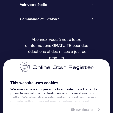
À propos de l’OSR
Cadeau d’étoile en ligne
Voir votre étoile
Nous contacter
Coffret cadeau OSR
Registre des étoiles
Commande et livraison
Le blog
Cadeau Super Star
Appli OSR Star Finder
Connexion client
Abonnez-vous à notre lettre
d'informations GRATUITE pour des
Questions fréquemment posées
Carte cadeau OSR
Page d’accueil personnalisée
Informations de paiement
réductions et des mises à jour de
produits
Revues
Cadeaux d’entreprise
Un million d’étoiles
Informations d’expédition
Écran de veille OSR
Politique de retour
This website uses cookies
We use cookies to personalise content and ads, to
Appli Voler vers les étoiles
Constellations
provide social media features and to analyse our
traffic. We also share information about your use of
our site with our social media, advertising and
analytics partners who may combine it with other
information that you’ve provided to them or that
Show details