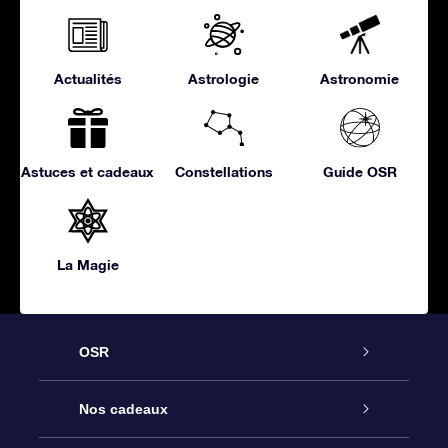
Actualités
Astrologie
Astronomie
Astuces et cadeaux
Constellations
Guide OSR
La Magie
OSR
Service
Nos cadeaux