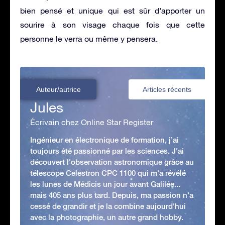
bien pensé et unique qui est sûr d’apporter un
sourire à son visage chaque fois que cette
personne le verra ou même y pensera.
Auteur/autrice
Articles récents
Jules
Écrivain chez Online Star Register
Ingénieur en électronique de formation, j’ai
toujours été passionné par les sciences. J'ai
découvert l'observation astronomique grâce au
télescope Celestron CPC 1100 qui m'a révélé
les lunes de Médicis un jour avant Galilée...
mais 405 ans plus tard. Depuis, ma passion n'a
cessé de grandir et je la combine aujourd'hui
avec la photographie, un autre grand hobby.