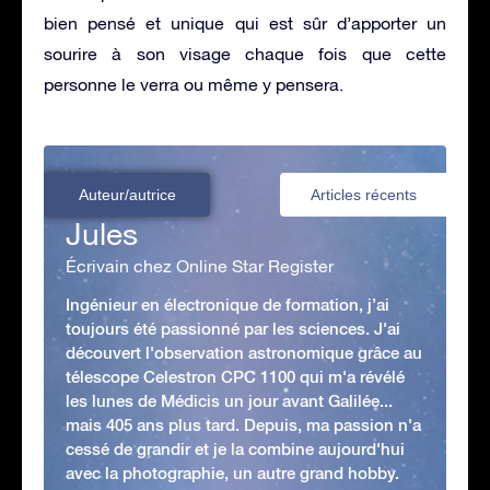
bien pensé et unique qui est sûr d’apporter un
sourire à son visage chaque fois que cette
personne le verra ou même y pensera.
Auteur/autrice
Articles récents
Jules
Écrivain chez Online Star Register
Ingénieur en électronique de formation, j’ai
toujours été passionné par les sciences. J'ai
découvert l'observation astronomique grâce au
télescope Celestron CPC 1100 qui m'a révélé
les lunes de Médicis un jour avant Galilée...
mais 405 ans plus tard. Depuis, ma passion n'a
cessé de grandir et je la combine aujourd'hui
avec la photographie, un autre grand hobby.