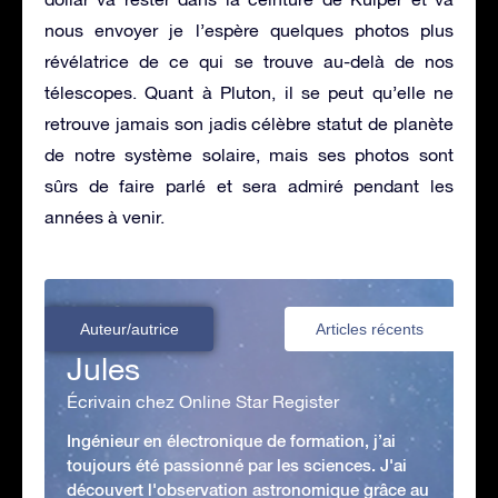
nous envoyer je l’espère quelques photos plus
révélatrice de ce qui se trouve au-delà de nos
télescopes. Quant à Pluton, il se peut qu’elle ne
retrouve jamais son jadis célèbre statut de planète
de notre système solaire, mais ses photos sont
sûrs de faire parlé et sera admiré pendant les
années à venir.
Auteur/autrice
Articles récents
Jules
Écrivain chez Online Star Register
Ingénieur en électronique de formation, j’ai
toujours été passionné par les sciences. J'ai
découvert l'observation astronomique grâce au