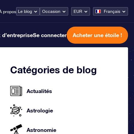
Le blog
Occasion
EUR
Français
À propos
 d’entreprise
Se connecter
Acheter une étoile !
Catégories de blog
Actualités
Astrologie
Astronomie