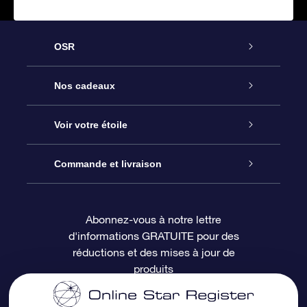
OSR
Service
Nos cadeaux
À propos de l’OSR
Cadeau d’étoile en ligne
Voir votre étoile
Nous contacter
Coffret cadeau OSR
Registre des étoiles
Commande et livraison
Le blog
Cadeau Super Star
Appli OSR Star Finder
Connexion client
Abonnez-vous à notre lettre
d'informations GRATUITE pour des
Questions fréquemment posées
Carte cadeau OSR
Page d’accueil personnalisée
Informations de paiement
réductions et des mises à jour de
produits
Revues
Cadeaux d’entreprise
Un million d’étoiles
Informations d’expédition