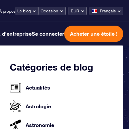
Le blog
Occasion
EUR
Français
À propos
 d’entreprise
Se connecter
Acheter une étoile !
Catégories de blog
Actualités
Astrologie
Astronomie