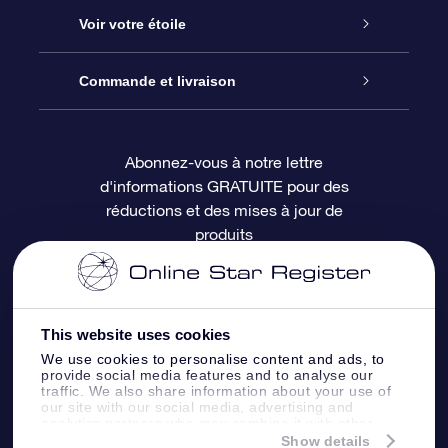
À propos de l’OSR
Cadeau d’étoile en ligne
Voir votre étoile
Nous contacter
Coffret cadeau OSR
Registre des étoiles
Commande et livraison
Le blog
Cadeau Super Star
Appli OSR Star Finder
Connexion client
Abonnez-vous à notre lettre
d'informations GRATUITE pour des
Questions fréquemment posées
Carte cadeau OSR
Page d’accueil personnalisée
Informations de paiement
réductions et des mises à jour de
produits
Revues
Cadeaux d’entreprise
Un million d’étoiles
Informations d’expédition
Écran de veille OSR
Politique de retour
This website uses cookies
We use cookies to personalise content and ads, to
Appli Voler vers les étoiles
Constellations
provide social media features and to analyse our
traffic. We also share information about your use of
our site with our social media, advertising and
analytics partners who may combine it with other
information that you’ve provided to them or that
Show details