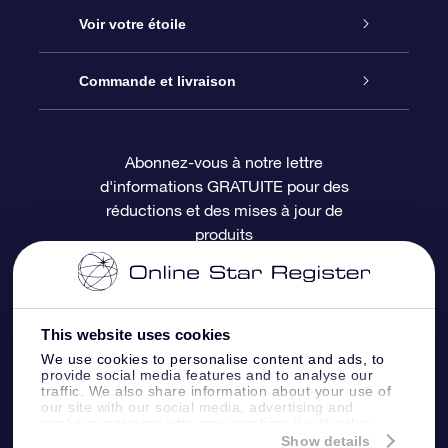
À propos de l’OSR
Cadeau d’étoile en ligne
Voir votre étoile
Nous contacter
Coffret cadeau OSR
Registre des étoiles
Commande et livraison
Le blog
Cadeau Super Star
Appli OSR Star Finder
Connexion client
Abonnez-vous à notre lettre
d'informations GRATUITE pour des
Questions fréquemment posées
Carte cadeau OSR
Page d’accueil personnalisée
Informations de paiement
réductions et des mises à jour de
produits
Revues
Cadeaux d’entreprise
Un million d’étoiles
Informations d’expédition
Écran de veille OSR
Politique de retour
This website uses cookies
We use cookies to personalise content and ads, to
Appli Voler vers les étoiles
Constellations
provide social media features and to analyse our
traffic. We also share information about your use of
our site with our social media, advertising and
analytics partners who may combine it with other
information that you’ve provided to them or that
Show details