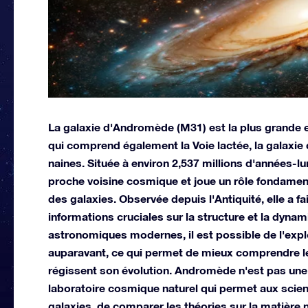
La galaxie d'Andromède (M31) est la plus grande e
qui comprend également la Voie lactée, la galaxie
naines. Située à environ 2,537 millions d'années-l
proche voisine cosmique et joue un rôle fondamenta
des galaxies. Observée depuis l'Antiquité, elle a fa
informations cruciales sur la structure et la dyna
astronomiques modernes, il est possible de l'explo
auparavant, ce qui permet de mieux comprendre 
régissent son évolution. Andromède n'est pas une 
laboratoire cosmique naturel qui permet aux scien
galaxies, de comparer les théories sur la matière 