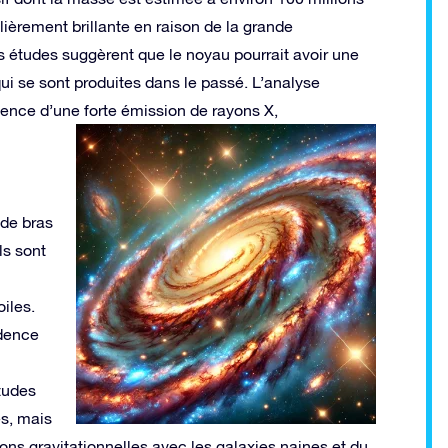
lièrement brillante en raison de la grande
 études suggèrent que le noyau pourrait avoir une
ui se sont produites dans le passé. L’analyse
nce d’une forte émission de rayons X,
de bras
ls sont
iles.
idence
tudes
es, mais
ns gravitationnelles avec les galaxies naines et du