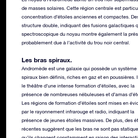
de masses solaires. Cette région centrale est particu
concentration d’étoiles anciennes et compactes. Des
structure double, indiquant des fusions galactiques q
spectroscopique du noyau montre également la prése
probablement due à l’activité du trou noir central.
Les bras spiraux
.
Andromède est une galaxie qui possède un système 
spiraux bien définis, riches en gaz et en poussières. I
le théâtre d’une intense formation d’étoiles, avec la
présence de nombreuses nébuleuses et d’amas d’éto
Les régions de formation d’étoiles sont mises en év
par le rayonnement infrarouge et radio, indiquant la
présence de jeunes étoiles massives. De plus, des é
récentes suggèrent que les bras ne sont pas statiqu
qu’ils changent constamment en raison des interactio