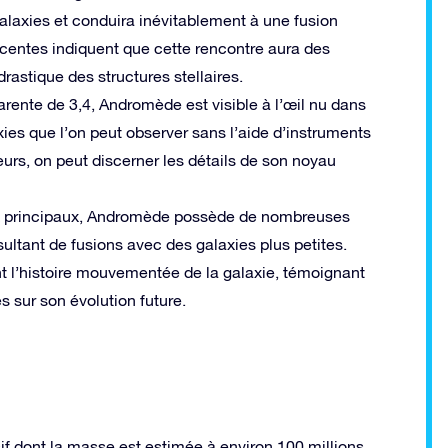
 galaxies et conduira inévitablement à une fusion
écentes indiquent que cette rencontre aura des
stique des structures stellaires.
ente de 3,4, Andromède est visible à l’œil nu dans
xies que l’on peut observer sans l’aide d’instruments
urs, on peut discerner les détails de son noyau
ux principaux, Andromède possède de nombreuses
sultant de fusions avec des galaxies plus petites.
ent l’histoire mouvementée de la galaxie, témoignant
s sur son évolution future.
f dont la masse est estimée à environ 100 millions