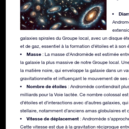
Diam
Andromè
extensio
galaxies spirales du Groupe local, avec un disque 
et de gaz, essentiel à la formation d’étoiles et à son
Masse
: La masse d’Andromède est estimée entre 0,
la galaxie la plus massive de notre Groupe local. Un
la matière noire, qui enveloppe la galaxie dans un va
gravitationnelle et influençant le mouvement de ses ét
Nombre de étoiles
: Andromède contiendrait plus 
milliards pour la Voie lactée. Ce nombre colossal est
d’étoiles et d’interactions avec d’autres galaxies, qu
stellaire, notamment d’anciens amas globulaires et d
Vitesse de déplacement
: Andromède s’approche 
Cette vitesse est due à la gravitation réciproque en