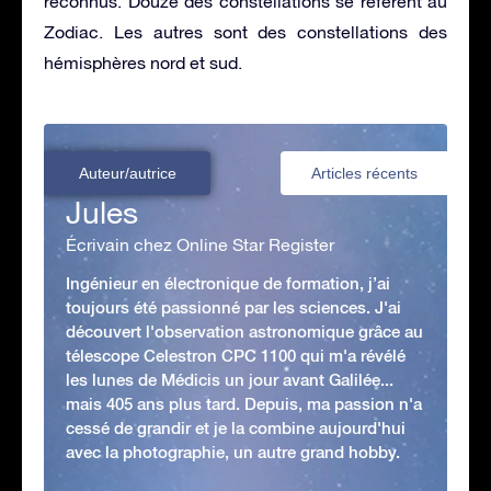
reconnus. Douze des constellations se réfèrent au
Zodiac. Les autres sont des constellations des
hémisphères nord et sud.
Auteur/autrice
Articles récents
Jules
Écrivain chez Online Star Register
Ingénieur en électronique de formation, j’ai
toujours été passionné par les sciences. J'ai
découvert l'observation astronomique grâce au
télescope Celestron CPC 1100 qui m'a révélé
les lunes de Médicis un jour avant Galilée...
mais 405 ans plus tard. Depuis, ma passion n'a
cessé de grandir et je la combine aujourd'hui
avec la photographie, un autre grand hobby.