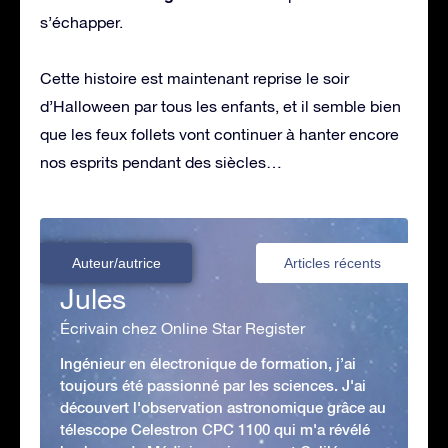
s’échapper.
Cette histoire est maintenant reprise le soir
d’Halloween par tous les enfants, et il semble bien
que les feux follets vont continuer à hanter encore
nos esprits pendant des siècles…
Auteur/autrice
Articles récents
Jules
Écrivain chez Online Star Register
Ingénieur en électronique de formation, j’ai
toujours été passionné par les sciences. J'ai
découvert l'observation astronomique grâce au
télescope Celestron CPC 1100 qui m'a révélé