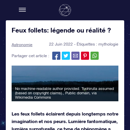
Feux follets: légende ou réalité ?
22 Juin 2022 - Étiquettes :
mythologie
Astronomie
Partager cet article :
No machine-readable author provided. Tuohirulla assumed
(based on copyright claims).
, Public domain, via
Wikimedia Commons
Les feux follets éclairent depuis longtemps notre
imagination et nos peurs. Lumière fantomatique,
lumière surnaturelle, ce type de phénomène a