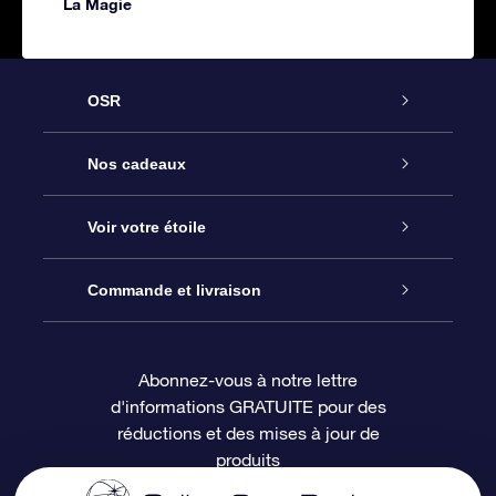
La Magie
OSR
Service
Nos cadeaux
À propos de l’OSR
Cadeau d’étoile en ligne
Voir votre étoile
Nous contacter
Coffret cadeau OSR
Registre des étoiles
Commande et livraison
Le blog
Cadeau Super Star
Appli OSR Star Finder
Connexion client
Abonnez-vous à notre lettre
d'informations GRATUITE pour des
Questions fréquemment posées
Carte cadeau OSR
Page d’accueil personnalisée
Informations de paiement
réductions et des mises à jour de
produits
Revues
Cadeaux d’entreprise
Un million d’étoiles
Informations d’expédition