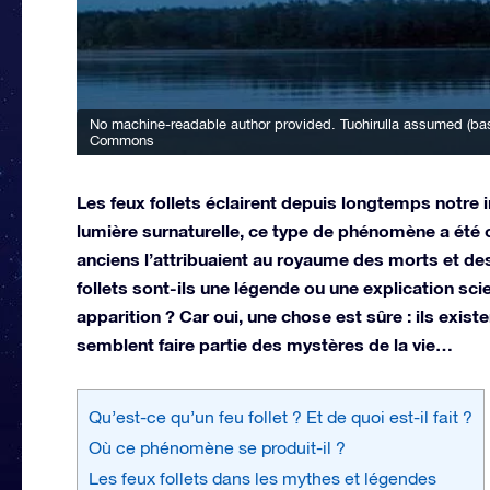
No machine-readable author provided. Tuohirulla assumed (bas
Commons
Les feux follets éclairent depuis longtemps notre
lumière surnaturelle, ce type de phénomène a été 
anciens l’attribuaient au royaume des morts et des 
follets sont-ils une légende ou une explication scie
apparition ? Car oui, une chose est sûre : ils exi
semblent faire partie des mystères de la vie…
Qu’est-ce qu’un feu follet ? Et de quoi est-il fait ?
Où ce phénomène se produit-il ?
Les feux follets dans les mythes et légendes