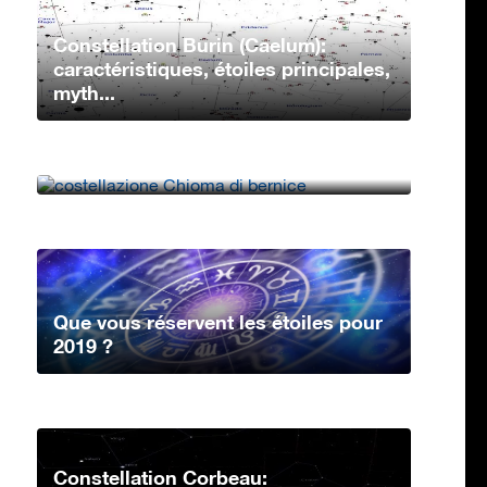
Constellation Burin (Caelum):
caractéristiques, étoiles principales,
myth...
Constellation Chevelure de
Bérénices: caractéristiques, étoiles
princip...
Que vous réservent les étoiles pour
2019 ?
Constellation Corbeau: