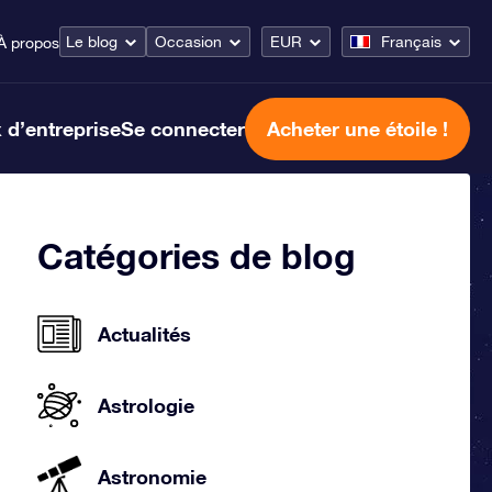
Le blog
Occasion
EUR
Français
À propos
 d’entreprise
Se connecter
Acheter une étoile !
Catégories de blog
Actualités
Astrologie
Astronomie