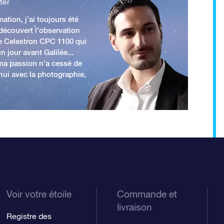
ter
ation, j’ai toujours été
 découvert l'observation
e Celestron CPC 1100 qui
n jour avant Galilée...
 ma passion n'a cessé de
'hui avec la photographie,
Voir votre étoile
Commande et
livraison
Registre des