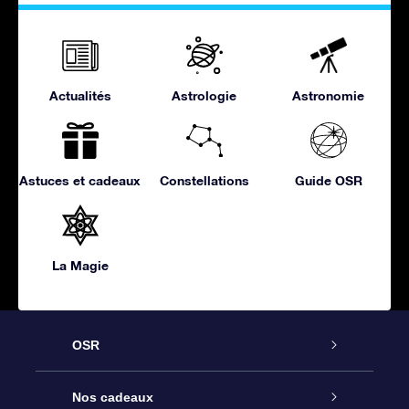
Actualités
Astrologie
Astronomie
Astuces et cadeaux
Constellations
Guide OSR
La Magie
OSR
Service
Nos cadeaux