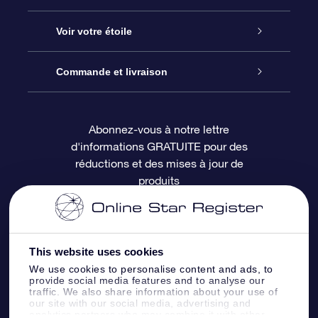
À propos de l’OSR
Cadeau d’étoile en ligne
Voir votre étoile
Nous contacter
Coffret cadeau OSR
Registre des étoiles
Commande et livraison
Le blog
Cadeau Super Star
Appli OSR Star Finder
Connexion client
Abonnez-vous à notre lettre
d'informations GRATUITE pour des
Questions fréquemment posées
Carte cadeau OSR
Page d’accueil personnalisée
Informations de paiement
réductions et des mises à jour de
produits
Revues
Cadeaux d’entreprise
Un million d’étoiles
Informations d’expédition
Écran de veille OSR
Politique de retour
This website uses cookies
We use cookies to personalise content and ads, to
Appli Voler vers les étoiles
Constellations
provide social media features and to analyse our
traffic. We also share information about your use of
our site with our social media, advertising and
analytics partners who may combine it with other