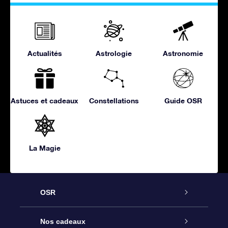
Actualités
Astrologie
Astronomie
Astuces et cadeaux
Constellations
Guide OSR
La Magie
OSR
Service
Nos cadeaux