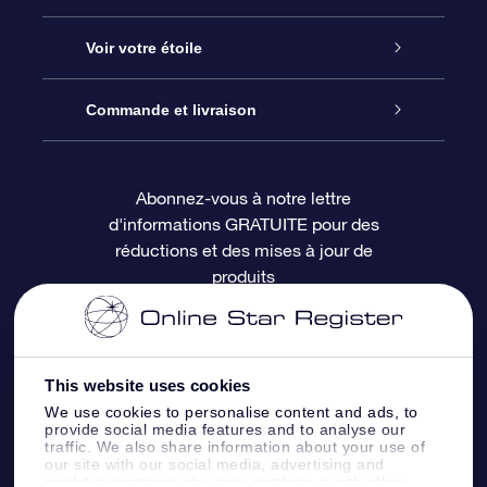
À propos de l’OSR
Cadeau d’étoile en ligne
Voir votre étoile
Nous contacter
Coffret cadeau OSR
Registre des étoiles
Commande et livraison
Le blog
Cadeau Super Star
Appli OSR Star Finder
Connexion client
Abonnez-vous à notre lettre
d'informations GRATUITE pour des
Questions fréquemment posées
Carte cadeau OSR
Page d’accueil personnalisée
Informations de paiement
réductions et des mises à jour de
produits
Revues
Cadeaux d’entreprise
Un million d’étoiles
Informations d’expédition
Écran de veille OSR
Politique de retour
This website uses cookies
We use cookies to personalise content and ads, to
Appli Voler vers les étoiles
Constellations
provide social media features and to analyse our
traffic. We also share information about your use of
our site with our social media, advertising and
analytics partners who may combine it with other